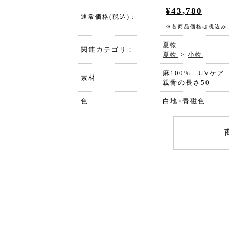
¥43,780
通常価格(税込)：
※各商品価格は税込み
夏物
関連カテゴリ：
夏物
>
小物
麻100% UVケア
素材
親骨の長さ50
色
白地×青磁色