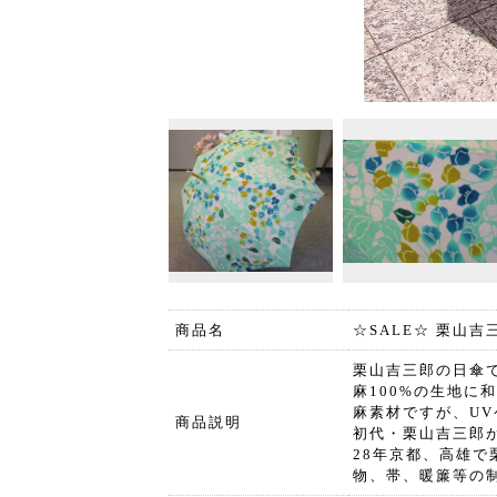
商品名
☆SALE☆ 栗山吉
栗山吉三郎の日傘
麻100%の生地
麻素材ですが、U
商品説明
初代・栗山吉三郎
28年京都、高雄
物、帯、暖簾等の