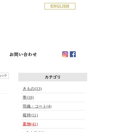
銀座の着物専門店│きもの白
ド
店舗案内
haku blog
お問い合わせ
カテゴリ
きもの(33)
帯(39)
羽織・コート(4)
襦袢(11)
夏物(41)