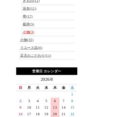
きもの(11)
浴衣(11)
帯(17)
襦袢(5)
小物(3)
小物(35)
リユース品(4)
店主のこだわり(11)
営業日 カレンダー
2026/8
日
月
火
水
木
金
土
1
2
3
4
5
6
7
8
9
10
11
12
13
14
15
16
17
18
19
20
21
22