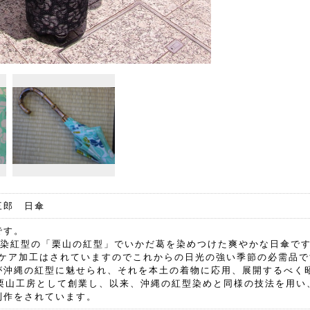
三郎 日傘
です。
に和染紅型の「栗山の紅型」でいかだ葛を染めつけた爽やかな日傘で
Vケア加工はされていますのでこれからの日光の強い季節の必需品で
が沖縄の紅型に魅せられ、それを本土の着物に応用、展開するべく
で栗山工房として創業し、以来、沖縄の紅型染めと同様の技法を用い
制作をされています。