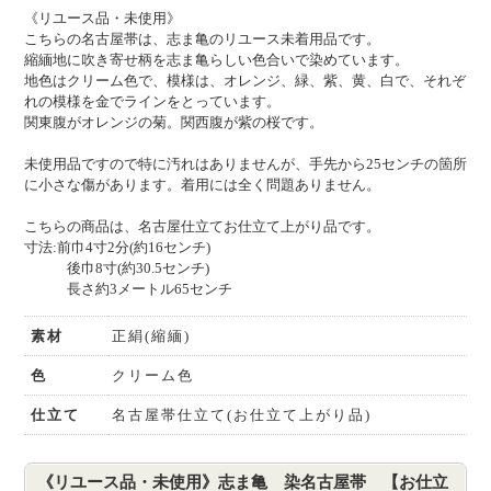
《リユース品・未使用》
こちらの名古屋帯は、志ま亀のリユース未着用品です。
縮緬地に吹き寄せ柄を志ま亀らしい色合いで染めています。
地色はクリーム色で、模様は、オレンジ、緑、紫、黄、白で、それぞ
れの模様を金でラインをとっています。
関東腹がオレンジの菊。関西腹が紫の桜です。
未使用品ですので特に汚れはありませんが、手先から25センチの箇所
に小さな傷があります。着用には全く問題ありません。
こちらの商品は、名古屋仕立てお仕立て上がり品です。
寸法:前巾4寸2分(約16センチ)
後巾8寸(約30.5センチ)
長さ約3メートル65センチ
素材
正絹(縮緬)
色
クリーム色
仕立て
名古屋帯仕立て(お仕立て上がり品)
《リユース品・未使用》志ま亀 染名古屋帯 【お仕立