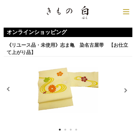
銀座の着物専門店│きもの
サ
オンラインショッピング
《リユース品・未使用》志ま亀 染名古屋帯 【お仕立
て上がり品】