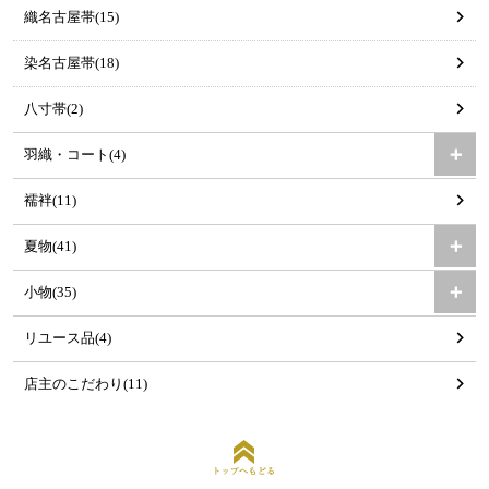
織名古屋帯(15)
染名古屋帯(18)
八寸帯(2)
羽織・コート(4)
襦袢(11)
夏物(41)
小物(35)
リユース品(4)
店主のこだわり(11)
トップへもどる