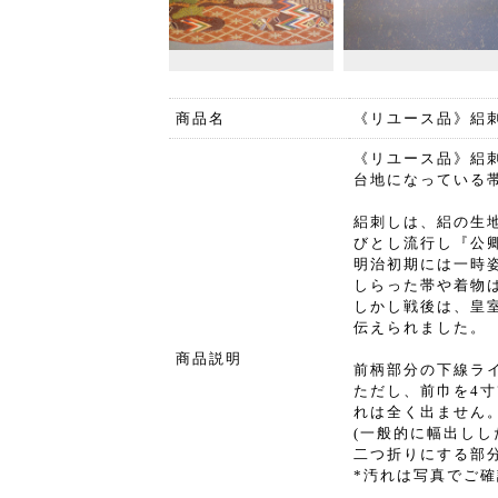
商品名
《リユース品》絽
《リユース品》絽
台地になっている
絽刺しは、絽の生
びとし流行し『公
明治初期には一時
しらった帯や着物
しかし戦後は、皇
伝えられました。
商品説明
前柄部分の下線ラ
ただし、前巾を4寸
れは全く出ません
(一般的に幅出しし
二つ折りにする部
*汚れは写真でご