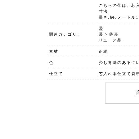
こちらの帯は、芯
寸法
長さ:約6メートル
帯
関連カテゴリ：
帯
>
袋帯
リユース品
素材
正絹
色
少し青味のあるグ
仕立て
芯入れ本仕立て袋帯