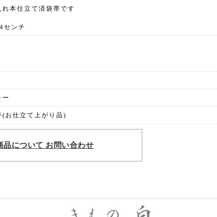
入れ本仕立て済袋帯です
14センチ
レー
(お仕立て上がり品)
商品について お問い合わせ
きも