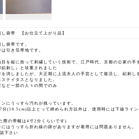
刺し袋帯 【お仕立て上がり品】
刺し袋帯です。
帯は引き箔帯地です。
地目を縦に拾って刺繍していく技術で、江戸時代、京都の公家の手
卿絽刺し』と珍重されました
姿を消しましたが、大正期に上流夫人の手芸として復活し、絽刺し
はステイタスとなりました。
室など一部の人々の間でのみ
インにうっすら汚れが残っています。
7分(18.5cm)以上とって締められ方以外は、使用時には下線ライ
。
た際の帯幅は4寸2分くらいです)
分にはうっすら折れ線の跡がありますが着用には問題ありません。
確認下さい