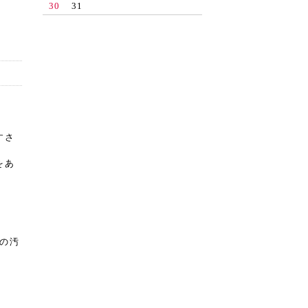
30
31
すさ
をあ
ンの汚