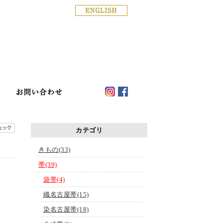
銀座の着物専門店│きもの白
ド
店舗案内
haku blog
お問い合わせ
カテゴリ
きもの(33)
帯(39)
袋帯(4)
織名古屋帯(15)
染名古屋帯(18)