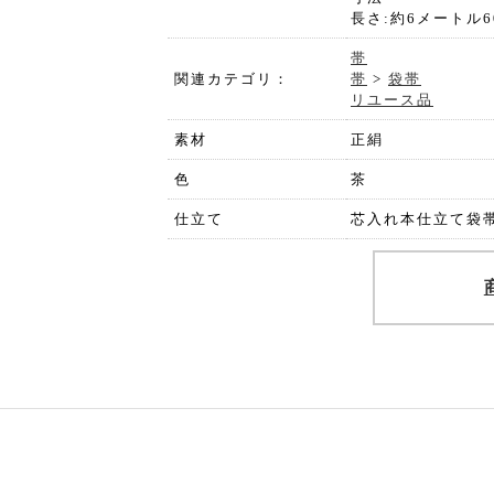
長さ:約6メートル
帯
関連カテゴリ：
帯
>
袋帯
リユース品
素材
正絹
色
茶
仕立て
芯入れ本仕立て袋帯