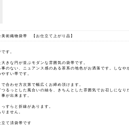
合美術織物袋帯 【お仕立て上がり品】
帯です。
た大きな円が並ぶモダンな雰囲気の袋帯です。
る事のない、ニュアンス感のある茶系の地色がお洒落です。しなや
めやすい帯です。
まで合わせ方次第で幅広くお締め頂けます。
どつるっとした風合いの紬を、きちんとした雰囲気でお召しになり
く事が出来ます。
うっすらと折線があります。
ありません。
仕立て済袋帯です