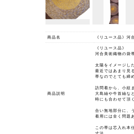
商品名
《リユース品》河
《リユース品》
河合美術織物の袋
太陽をイメージし
最近ではあまり見
帯なのでとても締
訪問着から、小紋
商品説明
大島紬や牛首紬な
時にも合わせて頂
合い無地部分に、
着用には全く問題
この帯は芯入れ本
寸法