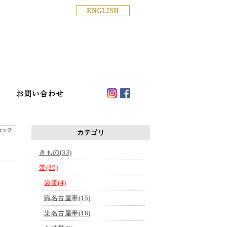
銀座の着物専門店│きもの白
ド
店舗案内
haku blog
お問い合わせ
カテゴリ
きもの(33)
帯(39)
袋帯(4)
織名古屋帯(15)
染名古屋帯(18)